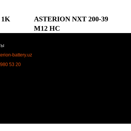
 1K
ASTERION NXT 200-39
M12 HC
ТЫ
erion-battery.uz
 980 53 20